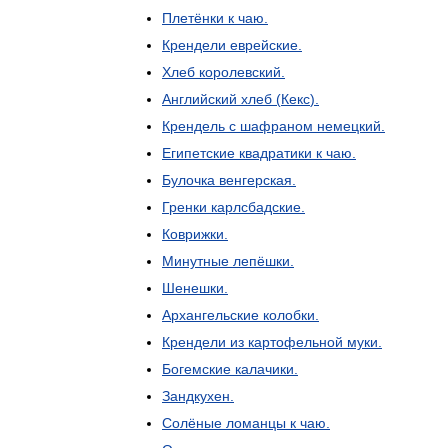
Плетёнки
к
чаю
.
Крендели
еврейские
.
Хлеб
королевский
.
Английский
хлеб
(
Кекс
).
Крендель
с
шафраном
немецкий
.
Египетские
квадратики
к
чаю
.
Булочка
венгерская
.
Гренки
карлсбадские
.
Коврижки
.
Минутные
лепёшки
.
Шенешки
.
Архангельские
колобки
.
Крендели
из
картофельной
муки
.
Богемские
калачики
.
Зандкухен
.
Солёные
ломанцы
к
чаю
.