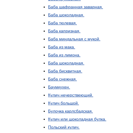
Баба
шафранная
заварная
.
Баба
шоколадная
.
Баба
тюлевая
.
Баба
капризная
.
Баба
миндальная
с
мукой
.
Баба
из
мака
.
Баба
из
лимона
.
Баба
шоколадная
.
Баба
бисквитная
.
Баба
снежная
.
Баумкухен
.
Кулич
нечерствеющий
.
Кулич
большой
.
Булочка
карлсбадская
.
Кулич
или
шоколадная
булка
.
Польский
кулич
.