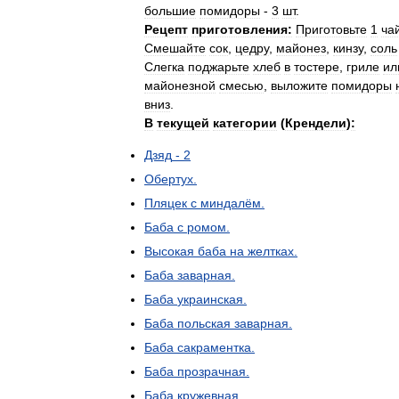
большие
помидоры
-
3
шт
.
Рецепт
приготовления:
Приготовьте
1
ча
Смешайте
сок
,
цедру
,
майонез
,
кинзу
,
соль
Слегка
поджарьте
хлеб
в
тостере
,
гриле
ил
майонезной
смесью
,
выложите
помидоры
вниз
.
В
текущей
категории
(
Крендели
)
:
Дзяд
-
2
Обертух
.
Пляцек
с
миндалём
.
Баба
с
ромом
.
Высокая
баба
на
желтках
.
Баба
заварная
.
Баба
украинская
.
Баба
польская
заварная
.
Баба
сакраментка
.
Баба
прозрачная
.
Баба
кружевная
.