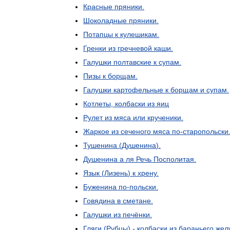
Красные
пряники
.
Шоколадные
пряники
.
Потапцы
к
кулешикам
.
Гренки
из
гречневой
каши
.
Галушки
полтавские
к
супам
.
Пизы
к
борщам
.
Галушки
картофельные
к
борщам
и
супам
.
Котлеты
,
колбаски
из
яиц
Рулет
из
мяса
или
крученики
.
Жаркое
из
сеченого
мяса
по
-
старопольски
Тушенина
(
Душенина
).
Душенина
а
ля
Речь
Посполитая
.
Язык
(
Лизень
)
к
хрену
.
Буженина
по
-
польски
.
Говядина
в
сметане
.
Галушки
из
печёнки
.
Гляги
(
Рубцы
) -
колбаски
из
бараньего
жел