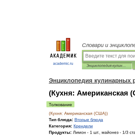
Словари и энциклоп
academic.ru
Энциклопедия кулинарных рецептов
Энциклопедия кулинарных 
(Кухня: Американская 
Толкование
(
Кухня:
Американская
(
США
))
Тип
блюда:
Вторые
блюда
Категория:
Крендели
Продукты:
Лимон
-
1
шт
.,
майонез
-
1
/
3
ст