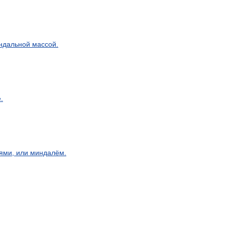
ндальной
массой
.
е
.
ями
,
или
миндалём
.