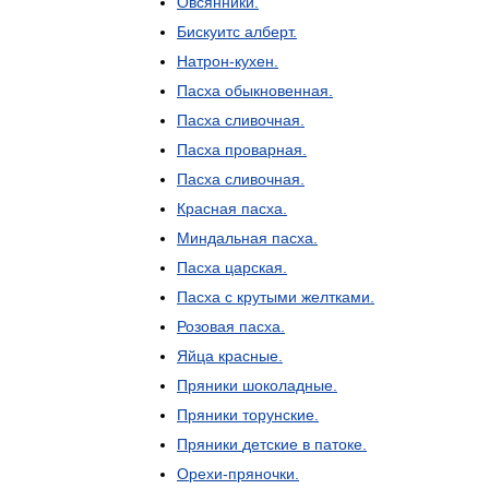
Овсянники
.
Бискуитс
алберт
.
Натрон
-
кухен
.
Пасха
обыкновенная
.
Пасха
сливочная
.
Пасха
проварная
.
Пасха
сливочная
.
Красная
пасха
.
Миндальная
пасха
.
Пасха
царская
.
Пасха
с
крутыми
желтками
.
Розовая
пасха
.
Яйца
красные
.
Пряники
шоколадные
.
Пряники
торунские
.
Пряники
детские
в
патоке
.
Орехи
-
пряночки
.