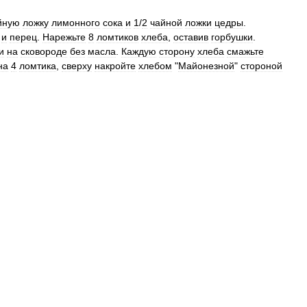
йную
ложку
лимонного
сока
и
1
/
2
чайной
ложки
цедры
.
и
перец
.
Нарежьте
8
ломтиков
хлеба
,
оставив
горбушки
.
и
на
сковороде
без
масла
.
Каждую
сторону
хлеба
смажьте
на
4
ломтика
,
сверху
накройте
хлебом
"
Майонезной
"
стороной