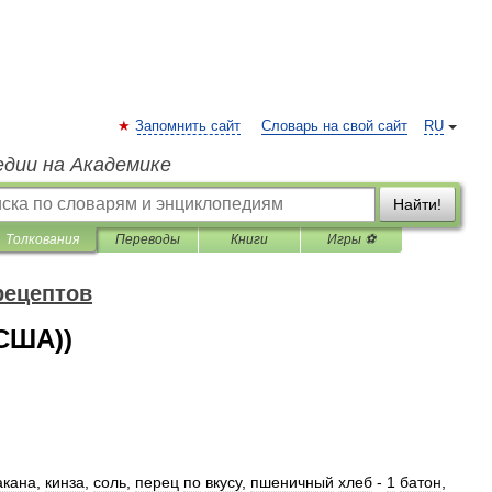
Запомнить сайт
Словарь на свой сайт
RU
едии на Академике
Найти!
Толкования
Переводы
Книги
Игры ⚽
рецептов
(США))
акана
,
кинза
,
соль
,
перец
по
вкусу
,
пшеничный
хлеб
-
1
батон
,