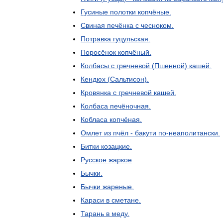
Гусиные
полотки
копчёные
.
Свиная
печёнка
с
чесноком
.
Потравка
гуцульская
.
Поросёнок
копчёный
.
Колбасы
с
гречневой
(
Пшенной
)
кашей
.
Кендюх
(
Сальтисон
).
Кровянка
с
гречневой
кашей
.
Колбаса
печёночная
.
Кобласа
копчёная
.
Омлет
из
пчёл
-
бакути
по
-
неаполитански
.
Битки
козацкие
.
Русское
жаркое
Бычки
.
Бычки
жареные
.
Караси
в
сметане
.
Тарань
в
меду
.