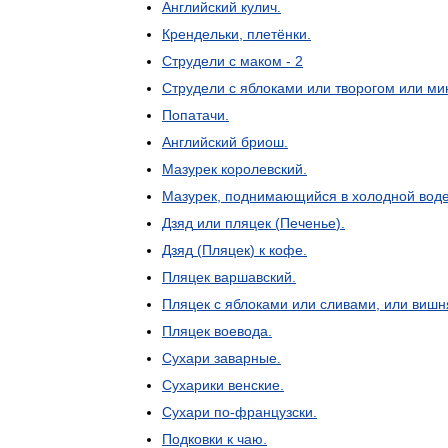
Английский
кулич
.
Крендельки
,
плетёнки
.
Струдели
с
маком
-
2
Струдели
с
яблоками
или
творогом
или
ми
Попатачи
.
Английский
бриош
.
Мазурек
королевский
.
Мазурек
,
поднимающийся
в
холодной
вод
Дзяд
или
пляцек
(
Печенье
).
Дзяд
(
Пляцек
)
к
кофе
.
Пляцек
варшавский
.
Пляцек
с
яблоками
или
сливами
,
или
вишн
Пляцек
воевода
.
Сухари
заварные
.
Сухарики
венские
.
Сухари
по
-
французски
.
Подковки
к
чаю
.